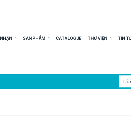
 NHẬN
SẢN PHẨM
CATALOGUE
THƯ VIỆN
TIN T