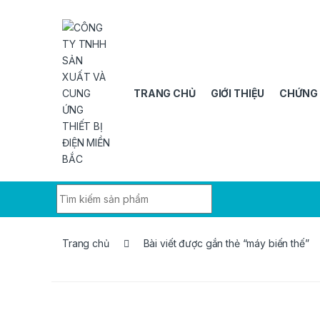
Skip to navigation
Skip to content
TRANG CHỦ
GIỚI THIỆU
CHỨNG
Search for:
Trang chủ
Bài viết được gắn thẻ “máy biến thế”