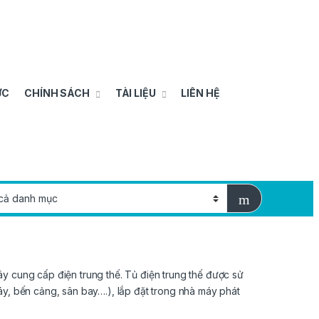
ỨC
CHÍNH SÁCH
TÀI LIỆU
LIÊN HỆ
y cung cấp điện trung thế. Tủ điện trung thế được sử
áy, bến cảng, sân bay….), lắp đặt trong nhà máy phát