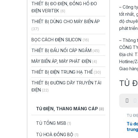
THIẾT BỊ ĐO ĐIỆN, ĐỒNG HỒ ĐO
– Công t
ĐIỆN VERITEK
(6)
tốt nhất,
độ chuyê
THIẾT BỊ DÙNG CHO MÁY BIẾN ÁP
phát triể
(37)
BỌC CÁCH ĐIỆN SILICON
(16)
– Thông t
CÔNG TY
THIẾT BỊ ĐẤU NỐI CÁP NGẦM
(45)
Địa chỉ:
MÁY BIẾN ÁP, MÁY PHÁT ĐIỆN
Hotline/Z
(4)
Giao hàn
THIẾT BỊ ĐIỆN TRUNG HẠ THẾ
(30)
TỦ Đ
THIẾT BỊ ĐƯỜNG DÂY TRUYỀN TẢI
ĐIỆN
(22)
TỦ ĐIỆN, THANG MÁNG CÁP
(8)
TỦ ĐI
THAN
TỦ TỔNG MSB
CÁP
,
(1)
Tủ đ
THẾ
trung
TỦ HOÀ ĐỒNG BỘ
24kV
(1)