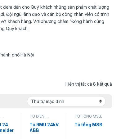
 kết đem đến cho Quý khách những sản phầm chất lượng
giới, Đội ngũ lãnh đạo và cán bộ công nhân viên có trình
ối với khách hàng. Với phương châm “Đồng hành cùng
ùng Quý khách.
Thành phố Hà Nội
Hiển thị tất cả 8 kết quả
,
TỦ ĐIỆN,
TỦ TỔNG MSB
,
MÁNG
THANG MÁNG
TỦ ĐIỆN,
 TRUNG
CÁP
,
TỦ TRUNG
THANG MÁNG
U 24
Tủ RMU 24kV
Tủ tổng MSB
THẾ
CÁP
neider
ABB