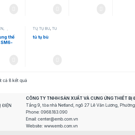
ỆN,
TỦ TỤ BÙ
,
TỦ
G MÁNG
ĐIỆN, THANG
TỦ TRUNG
MÁNG CÁP
ung thế
tủ tụ bù
 SM6-
̣i
le –
eider
ất cả 8 kết quả
CÔNG TY TNHH SẢN XUẤT VÀ CUNG ỨNG THIẾT BỊ 
Tầng 9, tòa nhà Netland, ngõ 27 Lê Văn Lương, Phường
Phone: 0968.183.090
Email: center@emb.com.vn
Website: www.emb.com.vn