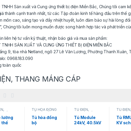
y TNHH Sản xuất và Cung ứng thiết bị điện Miền Bắc, Chúng tôi cam
 giá thành cạnh tranh nhất, từ các Tập đoàn kinh tế hàng đầu trên thế 
n môn cao, sáng tạo và đầy nhiệt huyết, luôn đảm bảo sự hài lòng đ
n”, Chúng tôi luôn mong muốn được song hành hợp tác và phát triển c
in liên hệ tư vấn kỹ thuật, nhận báo giá và mua sản phẩm:
 TNHH SẢN XUẤT VÀ CUNG ỨNG THIẾT BỊ ĐIỆN MIỀN BẮC
 Tầng 9, tòa nhà Netland, ngõ 27 Lê Văn Lương, Phường Thanh Xuân, 
alo: 0968.183.090
g toàn quốc
IỆN, THANG MÁNG CÁP
ỆN,
TỦ HOÀ ĐỒNG
TỦ ĐIỆN,
TỦ ĐIỆN
G MÁNG
BỘ
,
TỦ ĐIỆN,
THANG MÁNG
THANG 
TỦ TRUNG
THANG MÁNG
CÁP
,
TỦ TRUNG
CÁP
,
TỦ
o lường
Tủ hòa đồng
Tủ Module
Tủ RM
CÁP
THẾ
THẾ
 thế
bộ
24kV, 40.5kV
KV sch
ABB