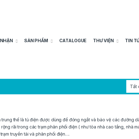
 NHẬN
SẢN PHẨM
CATALOGUE
THƯ VIỆN
TIN T
n trung thế là tủ điện được dùng để đóng ngắt và bảo vệ các đường dâ
rộng rãi trong các trạm phân phối điện ( như tòa nhà cao tầng, nhà m
 trạm truyền tải và phân phối điện….