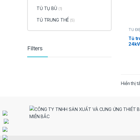
TỦ TỤ BÙ
(1)
TỦ TRUNG THẾ
(5)
TỦ ĐI
THAN
CÁP
,
Tủ tr
THẾ
24kV
Filters
24 loa
Modu
Schn
Hiển thị t