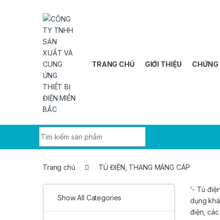
Skip to navigation
Skip to content
TRANG CHỦ
GIỚI THIỆU
CHỨNG
Search for:
Trang chủ
TỦ ĐIỆN, THANG MÁNG CÁP
‘- Tủ điệ
Show All Categories
dụng khá 
điện, các