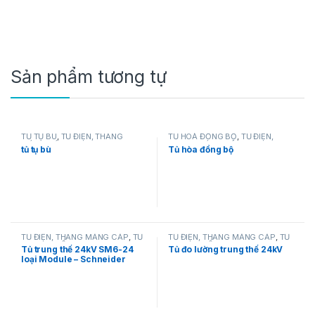
Sản phẩm tương tự
TỦ TỤ BÙ
,
TỦ ĐIỆN, THANG
TỦ HOÀ ĐỒNG BỘ
,
TỦ ĐIỆN,
MÁNG CÁP
THANG MÁNG CÁP
tủ tụ bù
Tủ hòa đồng bộ
TỦ ĐIỆN, THANG MÁNG CÁP
,
TỦ
TỦ ĐIỆN, THANG MÁNG CÁP
,
TỦ
TRUNG THẾ
TRUNG THẾ
Tủ trung thế 24kV SM6-24
Tủ đo lường trung thế 24kV
loại Module – Schneider