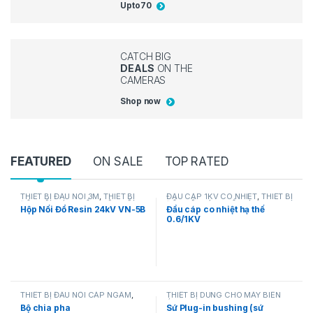
Upto
70
CATCH BIG
DEALS
ON THE
CAMERAS
Shop now
FEATURED
ON SALE
TOP RATED
THIẾT BỊ ĐẤU NỐI 3M
,
THIẾT BỊ
ĐẦU CÁP 1KV CO NHIỆT
,
THIẾT BỊ
ĐẤU NỐI CÁP NGẦM
,
HỘP NỐI
ĐẤU NỐI CÁP NGẦM
Hộp Nối Đổ Resin 24kV VN-5B
Đầu cáp co nhiệt hạ thế
CÁP NGẦM
0.6/1KV
THIẾT BỊ ĐẤU NỐI CÁP NGẦM
,
THIẾT BỊ DÙNG CHO MÁY BIẾN
CHIA PHA
ÁP
Bộ chia pha
Sứ Plug-in bushing (sứ