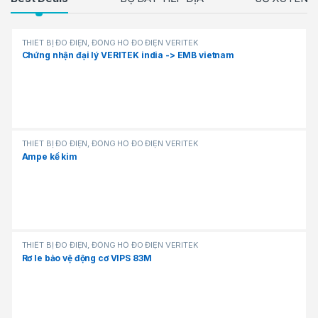
Products Grid
THIẾT BỊ ĐO ĐIỆN, ĐỒNG HỒ ĐO ĐIỆN VERITEK
Chứng nhận đại lý VERITEK india -> EMB vietnam
THIẾT BỊ ĐO ĐIỆN, ĐỒNG HỒ ĐO ĐIỆN VERITEK
Ampe kế kim
THIẾT BỊ ĐO ĐIỆN, ĐỒNG HỒ ĐO ĐIỆN VERITEK
Rơ le bảo vệ động cơ VIPS 83M