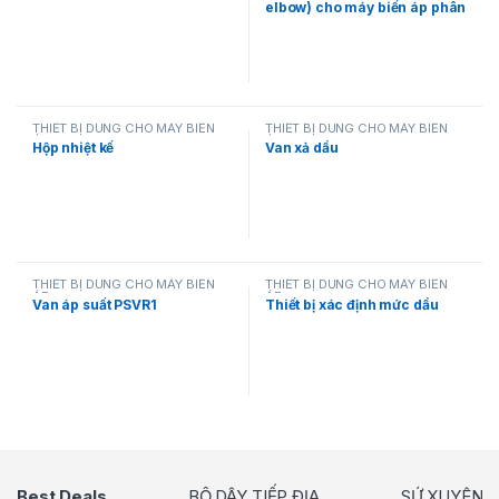
elbow) cho máy biến áp phân
phối
THIẾT BỊ DÙNG CHO MÁY BIẾN
THIẾT BỊ DÙNG CHO MÁY BIẾN
ÁP
ÁP
Hộp nhiệt kế
Van xả dầu
THIẾT BỊ DÙNG CHO MÁY BIẾN
THIẾT BỊ DÙNG CHO MÁY BIẾN
ÁP
ÁP
Van áp suất PSVR1
Thiết bị xác định mức dầu
Best Deals
BỘ DÂY TIẾP ĐỊA
SỨ XUYÊN C