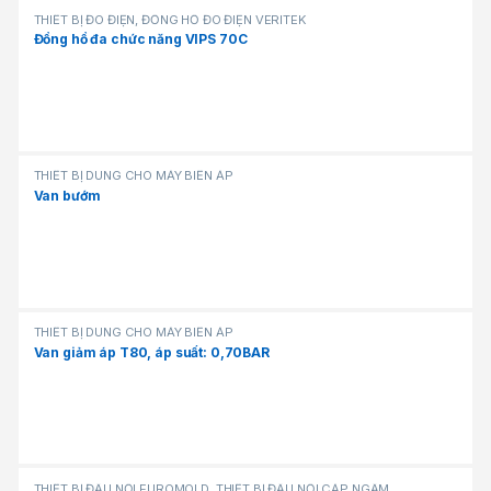
THIẾT BỊ ĐO ĐIỆN, ĐỒNG HỒ ĐO ĐIỆN VERITEK
Đồng hồ đa chức năng VIPS 70C
THIẾT BỊ DÙNG CHO MÁY BIẾN ÁP
Van bướm
THIẾT BỊ DÙNG CHO MÁY BIẾN ÁP
Van giảm áp T80, áp suất: 0,70BAR
THIẾT BỊ ĐẤU NỐI EUROMOLD
,
THIẾT BỊ ĐẤU NỐI CÁP NGẦM