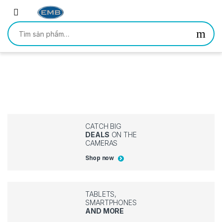
Skip to navigation
Skip to content
Tìm kiếm:
CATCH BIG
DEALS
ON THE
CAMERAS
Shop now
TABLETS,
SMARTPHONES
AND MORE