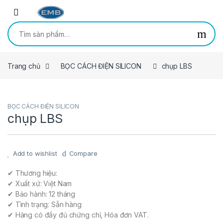
Skip to navigation
Skip to content
Tìm kiếm:
Trang chủ
BỌC CÁCH ĐIỆN SILICON
chụp LBS
BỌC CÁCH ĐIỆN SILICON
chụp LBS
Add to wishlist
Compare
✔ Thương hiệu:
✔ Xuất xứ: Việt Nam
✔ Bảo hành: 12 tháng
✔ Tình trạng: Sẵn hàng
✔ Hàng có đầy đủ chứng chỉ, Hóa đơn VAT.