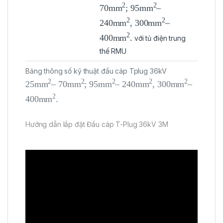
2
2
70mm
; 95mm
–
2
2
240mm
, 300mm
–
2
400mm
.
với tủ điện trung
thế RMU
Bảng thông số kỹ thuật đầu cáp Tplug 36kV
2
2
2
2
2
25mm
– 70mm
; 95mm
– 240mm
, 300mm
–
2
400mm
.
Hướng dẫn lắp đặt Đầu cáp T-Plug 36kV 3M