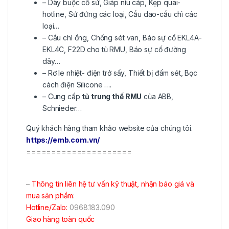
– Dây buộc cổ sứ, Giáp níu cáp, Kẹp quai-
hotline, Sứ đứng các loại, Cầu dao-cầu chì các
loại…
– Cầu chì ống, Chống sét van, Báo sự cố EKL4A-
EKL4C, F22D cho tủ RMU, Báo sự cố đường
dây…
– Rơ le nhiệt- điện trở sấy, Thiết bị đấm sét, Bọc
cách điện Silicone ….
– Cung cấp
tủ trung thế RMU
của ABB,
Schnieder…
Quý khách hàng tham khảo website của chúng tôi.
https://emb.com.vn/
=====================
–
Thông tin liên hệ tư vấn kỹ thuật, nhận báo giá và
mua sản phẩm
:
Hotline/Zalo:
0968.183.090
Giao hàng toàn quốc