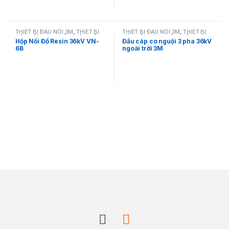
THIẾT BỊ ĐẤU NỐI 3M
,
THIẾT BỊ
THIẾT BỊ ĐẤU NỐI 3M
,
THIẾT BỊ
ĐẤU NỐI CÁP NGẦM
,
HỘP NỐI
ĐẤU NỐI CÁP NGẦM
,
ĐẦU CÁP
Hộp Nối Đổ Resin 36kV VN-
Đầu cáp co nguội 3 pha 36kV
CÁP NGẦM
TRUNG THẾ CO RÚT NGUỘI
6B
ngoài trời 3M