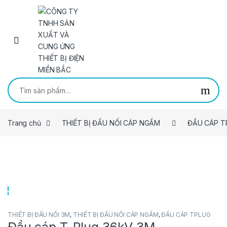
Skip to navigation
Skip to content
Tìm kiếm:
Trang chủ
THIẾT BỊ ĐẤU NỐI CÁP NGẦM
ĐẦU CÁP T
THIẾT BỊ ĐẤU NỐI 3M
,
THIẾT BỊ ĐẤU NỐI CÁP NGẦM
,
ĐẦU CÁP TPLUG