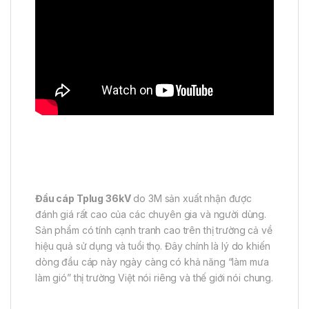
Đầu cáp Tplug 36kV
do 3M sản xuất nhận được
đánh giá rất cao của các chuyên gia và người dùng.
Sản phẩm có tính cạnh tranh cao trên thị trường cả về
hiệu quả sử dụng và tuổi thọ. Đây chính là lý do khiến
dòng đầu cáp này ngày càng có khả năng “làm mưa
làm gió” thị trường Việt nói riêng và thế giới nói chung.