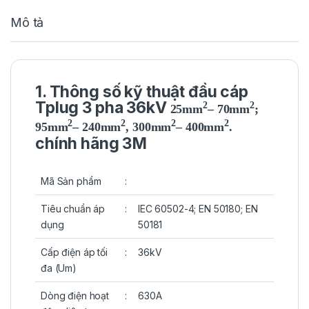
Mô tả
1. Thông số kỹ thuật đầu cáp
Tplug 3 pha 36kV
2
2
25mm
– 70mm
;
2
2
2
2
95mm
– 240mm
, 300mm
– 400mm
.
chính hãng 3M
Mã Sản phẩm
:
Tiêu chuẩn áp
:
IEC 60502-4; EN 50180; EN
dụng
50181
Cấp điện áp tối
:
36kV
đa (Um)
Dòng điện hoạt
:
630A