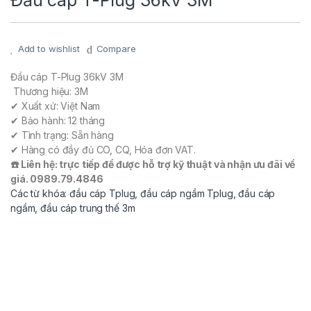
Đầu cáp T-Plug 36kV 3M
Add to wishlist
Compare
Đầu cáp T-Plug 36kV 3M
Thương hiệu: 3M
✔ Xuất xứ: Việt Nam
✔ Bảo hành: 12 tháng
✔ Tình trạng: Sẵn hàng
✔ Hàng có đầy đủ CO, CQ, Hóa đơn VAT.
☎️ Liên hệ: trực tiếp để được hỗ trợ kỹ thuật và nhận ưu đãi về
giá. 0989.79.4846
Các từ khóa: đầu cáp Tplug, đầu cáp ngầm Tplug, đầu cáp
ngầm, đầu cáp trung thế 3m