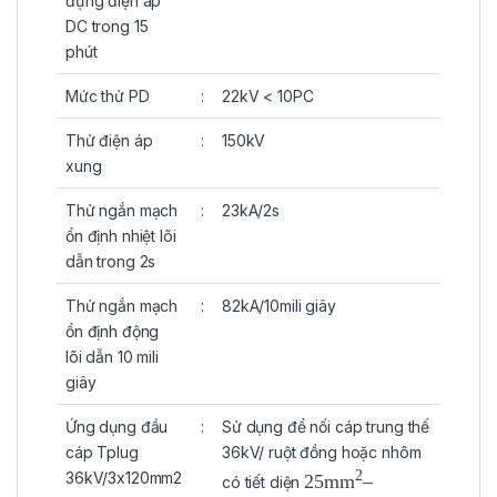
đựng điện áp
DC trong 15
phút
Mức thử PD
:
22kV < 10PC
Thử điện áp
:
150kV
xung
Thử ngắn mạch
:
23kA/2s
ổn định nhiệt lõi
dẫn trong 2s
Thử ngắn mạch
:
82kA/10mili giây
ổn định động
lõi dẫn 10 mili
giây
Ứng dụng đầu
:
Sử dụng để nối cáp trung thế
cáp Tplug
36kV/ ruột đồng hoặc nhôm
2
36kV/3x120mm2
25mm
–
có tiết diện