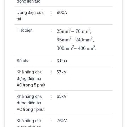
động liên tục
Dòng điện quá
:
900A
tải
2
2
Tiết diện
:
25mm
– 70mm
;
2
2
95mm
– 240mm
,
2
2
300mm
– 400mm
.
Số pha
:
3 Pha
Khả năng chịu
:
57kV
đựng điện áp
AC trong 5 phút
Khả năng chịu
:
65kV
đựng điện áp
AC trong 1 phút
Khả năng chịu
:
76kV