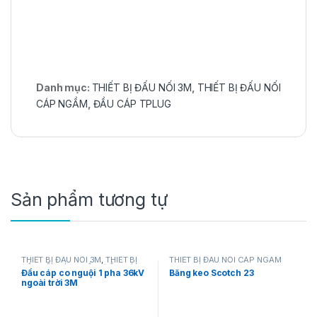
Danh mục:
THIẾT BỊ ĐẤU NỐI 3M
,
THIẾT BỊ ĐẤU NỐI
CÁP NGẦM
,
ĐẦU CÁP TPLUG
Sản phẩm tương tự
THIẾT BỊ ĐẤU NỐI 3M
,
THIẾT BỊ
THIẾT BỊ ĐẤU NỐI CÁP NGẦM
ĐẤU NỐI CÁP NGẦM
,
ĐẦU CÁP
Đầu cáp co nguội 1 pha 36kV
Băng keo Scotch 23
TRUNG THẾ CO RÚT NGUỘI
ngoài trời 3M