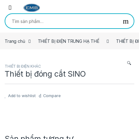
Skip to navigation
Skip to content
Tìm kiếm:
Trang chủ
THIẾT BỊ ĐIỆN TRUNG HẠ THẾ
THIẾT BỊ Đ
🔍
THIẾT BỊ ĐIỆN KHÁC
Thiết bị đóng cắt SINO
Add to wishlist
Compare
Sản phẩm tương tự