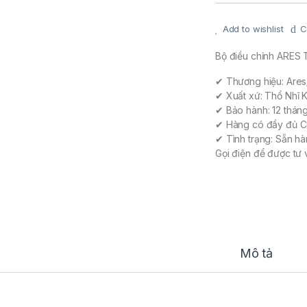
Add to wishlist
C
Bộ điều chỉnh ARES
✔ Thương hiệu: Ares
✔ Xuất xứ: Thổ Nhĩ 
✔ Bảo hành: 12 thán
✔ Hàng có đầy đủ C
✔ Tình trạng: Sẵn h
Gọi điện để được t
Mô tả