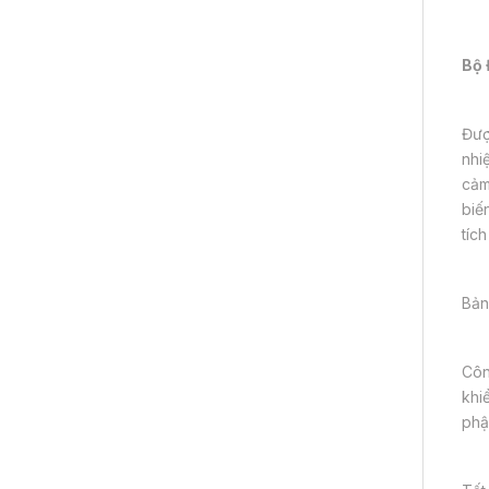
Bộ 
Đượ
nhi
cảm
biế
tíc
Bản
Côn
khi
phậ