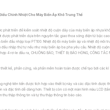
Đi
ề
u Ch
ỉ
nh
Nhi
ệ
t Cho Máy Biến Áp Khô Trung Thế
c phát triển để kiểm soát nhiệt độ cuộn dây của máy biến áp nhựa khô
ệt được phát triển dựa trên nguyên tắc giao thoa sóng điện từ bậc ca
 biến đầu nhập loại PT100. Nhiệt độ lõi máy biến áp và nhiệt độ môi
n đầu nhập thứ tư nếu như máy biến áp ba pha yêu cầu. Nhiệt độ cu
h hợp 4 rơ-le đầu ra, CHUÔNG BÁO, THIẾT BỊ BÁO HỎNG, CÔNG TẮ
 thiết kế, phần cứng, và phần mềm hoàn toàn được chế tạo bới các k
g nghệ tiên tiến được tích hợp vào thiết bị này và các đặc tính được
ển và đặc tính dễ dàng hơn. Thiết bị còn có một màn hình màu LCD (tấm
n thu thập thông tin và tự thu thập thông tin báo cáo.