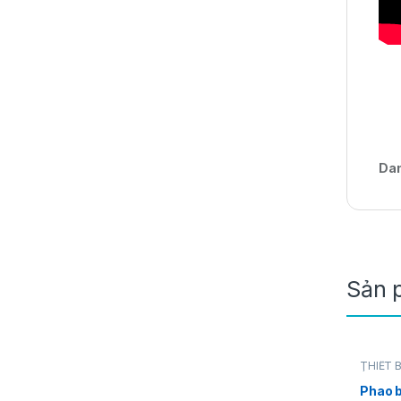
Da
Sản 
THIẾT 
ÁP
Phao b