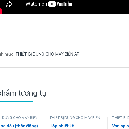
nh mục:
THIẾT BỊ DÙNG CHO MÁY BIẾN ÁP
phẩm tương tự
BỊ DÙNG CHO MÁY BIẾN
THIẾT BỊ DÙNG CHO MÁY BIẾN
THIẾT BỊ
ÁP
ÁP
áo dầu (thân đồng)
Hộp nhiệt kế
Van áp 