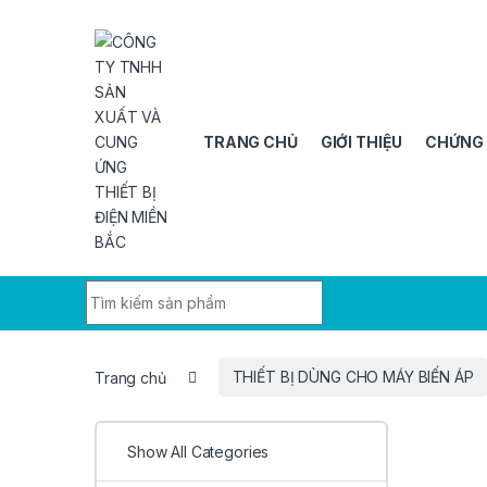
Skip to navigation
Skip to content
TRANG CHỦ
GIỚI THIỆU
CHỨNG
Search for:
Trang chủ
THIẾT BỊ DÙNG CHO MÁY BIẾN ÁP
Show All Categories