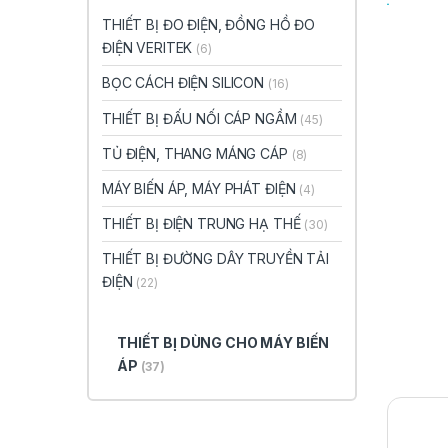
THIẾT BỊ ĐO ĐIỆN, ĐỒNG HỒ ĐO
ĐIỆN VERITEK
(6)
BỌC CÁCH ĐIỆN SILICON
(16)
THIẾT BỊ ĐẤU NỐI CÁP NGẦM
(45)
TỦ ĐIỆN, THANG MÁNG CÁP
(8)
MÁY BIẾN ÁP, MÁY PHÁT ĐIỆN
(4)
THIẾT BỊ ĐIỆN TRUNG HẠ THẾ
(30)
THIẾT BỊ ĐƯỜNG DÂY TRUYỀN TẢI
ĐIỆN
(22)
THIẾT BỊ DÙNG CHO MÁY BIẾN
ÁP
(37)