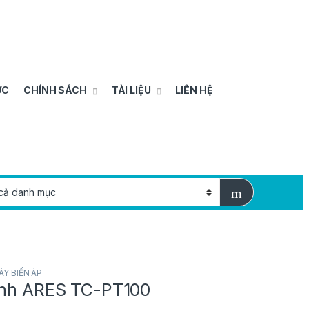
ỨC
CHÍNH SÁCH
TÀI LIỆU
LIÊN HỆ
ÁY BIẾN ÁP
ỉnh ARES TC-PT100