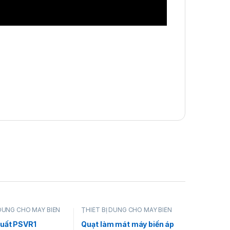
 DÙNG CHO MÁY BIẾN
THIẾT BỊ DÙNG CHO MÁY BIẾN
ÁP
suất PSVR1
Quạt làm mát máy biến áp