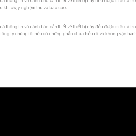
 cả thông tin và cảnh báo cần thiết về thiết bị này đều được miêu tả
ớc khi chạy nghiệm thu và báo cáo.
 cả thông tin và cảnh báo cần thiết về thiết bị này đều được miêu tả t
 công ty chúng tôi nếu có những phần chưa hiểu rõ và không vận hàn