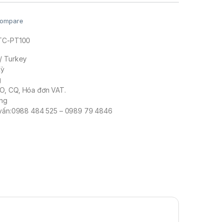
ompare
 TC-PT100
/ Turkey
Kỳ
g
O, CQ, Hóa đơn VAT.
àng
ư vấn:0988 484 525 – 0989 79 4846