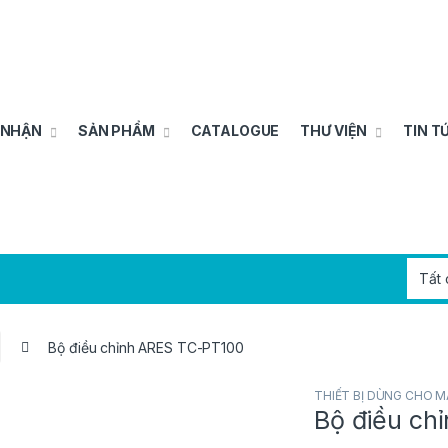
 NHẬN
SẢN PHẨM
CATALOGUE
THƯ VIỆN
TIN T
Bộ điều chỉnh ARES TC-PT100
THIẾT BỊ DÙNG CHO M
Bộ điều ch