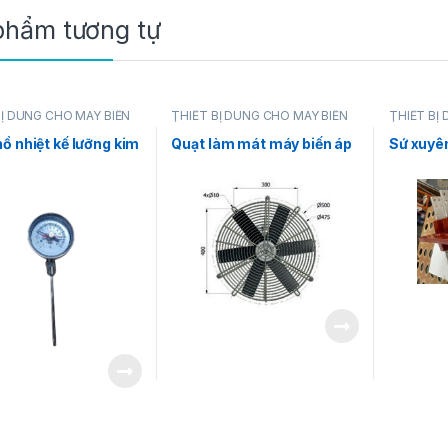
phẩm tương tự
BỊ DÙNG CHO MÁY BIẾN
THIẾT BỊ DÙNG CHO MÁY BIẾN
THIẾT BỊ
ÁP
ÁP
ồ nhiệt kế lưỡng kim
Quạt làm mát máy biến áp
Sứ xuyên