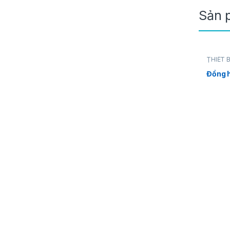
Sản 
THIẾT 
ÁP
Đồng h