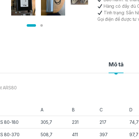
Hàng có đầy đủ C
Tình trạng: Sẵn h
Gọi điện để được t
Mô tả
t ARS80
A
B
C
D
S 80-180
305,7
231
217
74,7
S 80-370
508,7
411
397
97,7