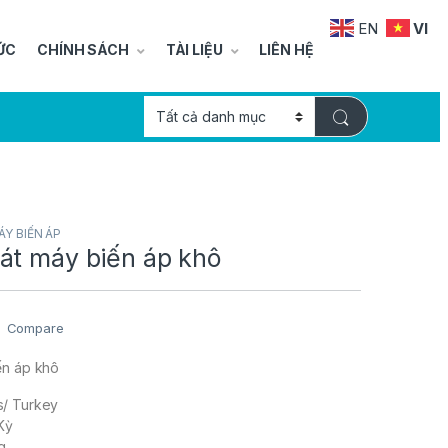
EN
VI
ỨC
CHÍNH SÁCH
TÀI LIỆU
LIÊN HỆ
ÁY BIẾN ÁP
át máy biến áp khô
Compare
ến áp khô
s/ Turkey
Kỳ
g