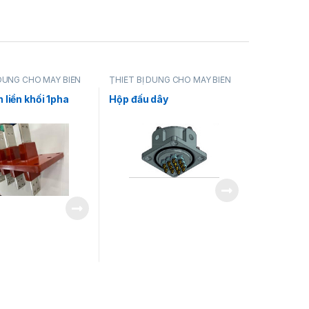
 DÙNG CHO MÁY BIẾN
THIẾT BỊ DÙNG CHO MÁY BIẾN
ÁP
 liền khối 1pha
Hộp đấu dây