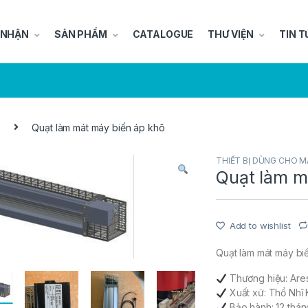
 NHẬN
SẢN PHẨM
CATALOGUE
THƯ VIỆN
TIN T
Quạt làm mát máy biến áp khô
THIẾT BỊ DÙNG CHO M
Quạt làm m
Add to wishlist
Quạt làm mát máy bi
Thương hiệu: Are
Xuất xứ: Thổ Nhĩ 
Bảo hành: 12 thán