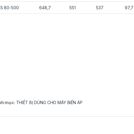
S 80-500
648,7
551
537
97,7
nh mục:
THIẾT BỊ DÙNG CHO MÁY BIẾN ÁP