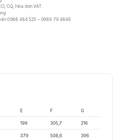
O, CQ, Hóa đơn VAT.
àng
ư vấn:0988 484 525 – 0989 79 4846
E
F
G
199
305,7
216
379
508,6
396