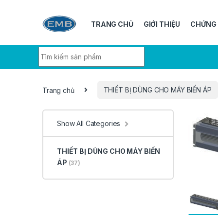
Skip to navigation
Skip to content
TRANG CHỦ
GIỚI THIỆU
CHỨNG
Search for:
Trang chủ
THIẾT BỊ DÙNG CHO MÁY BIẾN ÁP
Show All Categories
THIẾT BỊ DÙNG CHO MÁY BIẾN
ÁP
(37)