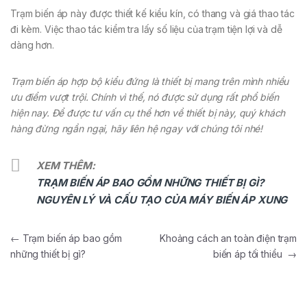
Trạm biến áp này được thiết kế kiểu kín, có thang và giá thao tác
đi kèm. Việc thao tác kiểm tra lấy số liệu của trạm tiện lợi và dễ
dàng hơn.
Trạm biến áp hợp bộ kiểu đứng là thiết bị mang trên mình nhiều
ưu điểm vượt trội. Chính vì thế, nó được sử dụng rất phổ biến
hiện nay. Để được tư vấn cụ thể hơn về thiết bị này, quý khách
hàng đừng ngần ngại, hãy liên hệ ngay với chúng tôi nhé!
XEM THÊM:
TRẠM BIẾN ÁP BAO GỒM NHỮNG THIẾT BỊ GÌ?
NGUYÊN LÝ VÀ CẤU TẠO CỦA MÁY BIẾN ÁP XUNG
Điều hướng bài viết
←
Trạm biến áp bao gồm
Khoảng cách an toàn điện trạm
những thiết bị gì?
biến áp tối thiểu
→