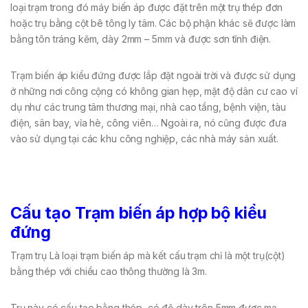
loại trạm trong đó máy biến áp được đặt trên một trụ thép đơn
hoặc trụ bằng cột bê tông ly tâm. Các bộ phận khác sẽ được làm
bằng tôn tráng kẽm, dày 2mm – 5mm và được sơn tĩnh điện.
Trạm biến áp kiểu đứng được lắp đặt ngoài trời và được sử dụng
ở những nơi công cộng có không gian hẹp, mật độ dân cư cao ví
dụ như các trung tâm thương mại, nhà cao tầng, bệnh viện, tàu
điện, sân bay, vỉa hè, công viên… Ngoài ra, nó cũng được đưa
vào sử dụng tại các khu công nghiệp, các nhà máy sản xuất.
Cấu tạo Trạm biến áp hợp bộ kiểu
đứng
Trạm trụ Là loại trạm biến áp mà kết cấu trạm chỉ là một trụ(cột)
bằng thép với chiều cao thông thường là 3m.
Trụ này có cấu tạo bằng thép, có độ dày trên 5mm được mạ