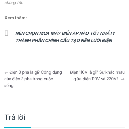
chúng tôi.
Xem thêm:
NÊN CHỌN MUA MÁY BIẾN ÁP NÀO TỐT NHẤT?
THÀNH PHẦN CHÍNH CẤU TẠO NÊN LƯỚI ĐIỆN
Điều hướng bài viết
←
Điện 3 pha là gì? Công dụng
Điện 110V là gì? Sự khác nhau
của điện 3 pha trong cuộc
giữa điện 110V và 220V?
→
sống
Trả lời