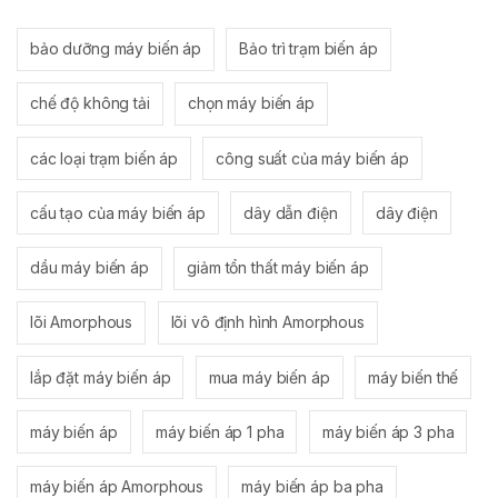
bảo dưỡng máy biến áp
Bảo trì trạm biến áp
chế độ không tải
chọn máy biến áp
các loại trạm biến áp
công suất của máy biến áp
cấu tạo của máy biến áp
dây dẫn điện
dây điện
dầu máy biến áp
giảm tổn thất máy biến áp
lõi Amorphous
lõi vô định hình Amorphous
lắp đặt máy biến áp
mua máy biến áp
máy biến thế
máy biến áp
máy biến áp 1 pha
máy biến áp 3 pha
máy biến áp Amorphous
máy biến áp ba pha