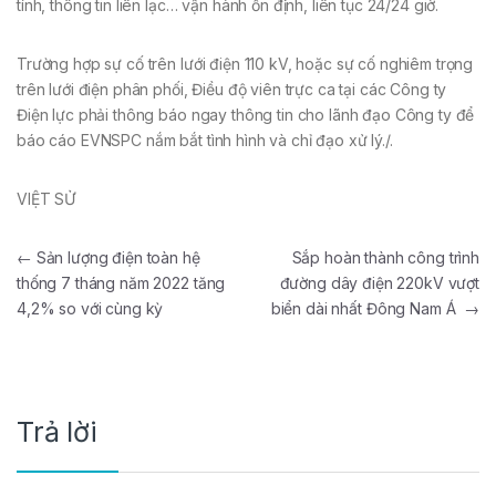
tính, thông tin liên lạc… vận hành ổn định, liên tục 24/24 giờ.
Trường hợp sự cố trên lưới điện 110 kV, hoặc sự cố nghiêm trọng
trên lưới điện phân phối, Điều độ viên trực ca tại các Công ty
Điện lực phải thông báo ngay thông tin cho lãnh đạo Công ty để
báo cáo EVNSPC nắm bắt tình hình và chỉ đạo xử lý./.
VIỆT SỬ
Điều hướng bài viết
←
Sản lượng điện toàn hệ
Sắp hoàn thành công trình
thống 7 tháng năm 2022 tăng
đường dây điện 220kV vượt
4,2% so với cùng kỳ
biển dài nhất Đông Nam Á
→
Trả lời