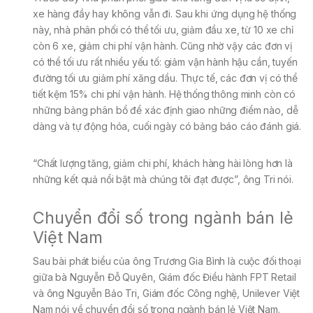
xe hàng đầy hay không vẫn đi. Sau khi ứng dụng hệ thống
này, nhà phân phối có thể tối ưu, giảm đầu xe, từ 10 xe chỉ
còn 6 xe, giảm chi phí vận hành. Cũng nhờ vậy các đơn vị
có thể tối ưu rất nhiều yếu tố: giảm vận hành hậu cần, tuyến
đường tối ưu giảm phí xăng dầu. Thực tế, các đơn vị có thể
tiết kệm 15% chi phí vận hành. Hệ thống thông minh còn có
những bảng phân bổ để xác định giao những điểm nào, dễ
dàng và tự động hóa, cuối ngày có bảng báo cáo đánh giá.
“Chất lượng tăng, giảm chi phí, khách hàng hài lòng hơn là
những kết quả nổi bật mà chúng tôi đạt được”, ông Tri nói.
Chuyển đổi số trong ngành bán lẻ
Việt Nam
Sau bài phát biểu của ông Trương Gia Bình là cuộc đối thoại
giữa bà Nguyễn Đỗ Quyên, Giám đốc Điều hành FPT Retail
và ông Nguyễn Bảo Tri, Giám đốc Công nghệ, Unilever Việt
Nam nói về chuyển đổi số trong ngành bán lẻ Việt Nam.