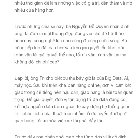
nhiều thời gian để làm những việc có giá trị, đến thăm và mở
nhiều cửa hàng hơn.
Trước những chia sẻ này, bà Nguyễn Đỗ Quyên nhận định
ông đã đưa ra một thông điệp đúng với chủ đề hội thảo
hôm nay: công nghệ lúc nào cũng đi cùng cuộc sống. Bà
cũng tiếp tục đặt câu hỏi: sau khi giải quyết tồn kho, bài
toán vận tải giải quyết thế nào, tối ưu vận trình vận tải mà
không đội chi phí cao?
Đáp lời, ông Tri cho biết xu thế bây giờ là của Big Data, AI,
máy học. Sau khi triển khai bán hàng online, đơn vị cam kết
giao trong 48 tiếng nên hậu cần, giao hàng là bài toán quan
trọng. Để giải quyết, đơn vị tận dụng tối đa data đang có,
kết hợp nguồn data bên ngoài để xây dựng hệ thống quản
trị – phân tích data, thuật toán nhằm tối ưu tuyến đường đi
giao hàng, tối ưu hóa việc xe tải phải đầy tải.
Trước đây nhà phân phối giao cho từng đơn vị là cố định,