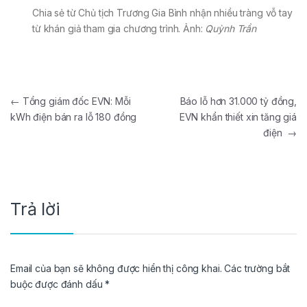
Chia sẻ từ Chủ tịch Trương Gia Bình nhận nhiều tràng vỗ tay
từ khán giả tham gia chương trình. Ảnh:
Quỳnh Trần
Điều hướng bài viết
←
Tổng giám đốc EVN: Mỗi
Báo lỗ hơn 31.000 tỷ đồng,
kWh điện bán ra lỗ 180 đồng
EVN khẩn thiết xin tăng giá
điện
→
Trả lời
Email của bạn sẽ không được hiển thị công khai.
Các trường bắt
buộc được đánh dấu
*