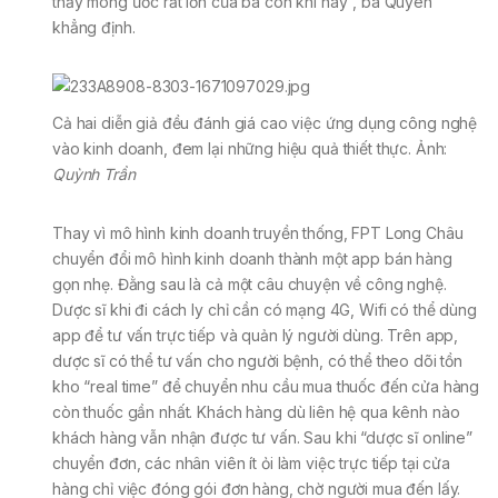
thấy mong ước rất lớn của bà con khi này”, bà Quyên
khẳng định.
Cả hai diễn giả đều đánh giá cao việc ứng dụng công nghệ
vào kinh doanh, đem lại những hiệu quả thiết thực. Ảnh:
Quỳnh Trần
Thay vì mô hình kinh doanh truyền thống, FPT Long Châu
chuyển đổi mô hình kinh doanh thành một app bán hàng
gọn nhẹ. Đằng sau là cả một câu chuyện về công nghệ.
Dược sĩ khi đi cách ly chỉ cần có mạng 4G, Wifi có thể dùng
app để tư vấn trực tiếp và quản lý người dùng. Trên app,
dược sĩ có thể tư vấn cho người bệnh, có thể theo dõi tồn
kho “real time” để chuyển nhu cầu mua thuốc đến cửa hàng
còn thuốc gần nhất. Khách hàng dù liên hệ qua kênh nào
khách hàng vẫn nhận được tư vấn. Sau khi “dược sĩ online”
chuyển đơn, các nhân viên ít ỏi làm việc trực tiếp tại cửa
hàng chỉ việc đóng gói đơn hàng, chờ người mua đến lấy.