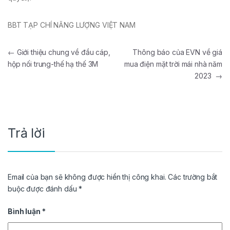
BBT TẠP CHÍ NĂNG LƯỢNG VIỆT NAM
Điều hướng bài viết
←
Giới thiệu chung về đầu cáp,
Thông báo của EVN về giá
hộp nối trung-thế hạ thế 3M
mua điện mặt trời mái nhà năm
2023
→
Trả lời
Email của bạn sẽ không được hiển thị công khai.
Các trường bắt
buộc được đánh dấu
*
Bình luận
*