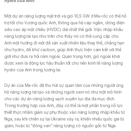
hydro của Anh
:
Một dự án năng lượng mặt trời và gió 10,5 GW ở Ma-rốc có thể hỗ
trợ tốt cho Vương quốc Anh, thông qua hệ cáp ngầm, dòng điện
siêu cao áp một chiều (HVDC) dài nhất thế giới. Việc nhập khẩu
năng lượng tái tạo như trên cho thấy nó có thể cung cấp cho
Anh một hướng đi mới để sản xuất nhiên liệu thay thế, chẳng hạn
như hydro, để khử cacbon, giúp Anh thực hiện cam kết với thế
giới như đưa ra hồi năm ngoái. Quan trọng hơn, gió ngoài khơi
được xem là động lực hậu thuẫn tốt cho nền kinh tế năng lượng
hydro của Anh trong tương lai.
Dự án của Ma-rốc đã thu hút sự quan tâm của những người ủng
hộ năng lượng tái tạo và những người xem nó như một mô hình
cho các dự án năng lượng sạch xuyên lục địa đa mục đích.
Trong trường hợp của Anh, đây có thể là một phần trong nỗ lực
thiết thực nhằm giảm sự phụ thuộc vào năng lượng nhập khẩu từ
Nga, sau khi chiến sự tại Ukraine xảy ra, khiến nhiều quốc gia bị
giảm, hoặc bị “đóng van” năng lượng có nguồn gốc từ Nga.