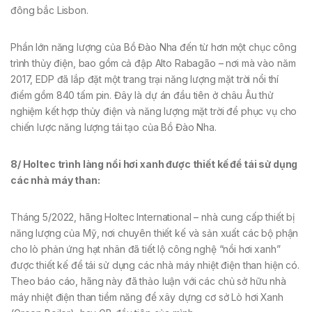
đông bắc Lisbon.
Phần lớn năng lượng của Bồ Đào Nha đến từ hơn một chục công
trình thủy điện, bao gồm cả đập Alto Rabagão – nơi mà vào năm
2017, EDP đã lắp đặt một trang trại năng lượng mặt trời nổi thí
điểm gồm 840 tấm pin. Đây là dự án đầu tiên ở châu Âu thử
nghiệm kết hợp thủy điện và năng lượng mặt trời để phục vụ cho
chiến lược năng lượng tái tạo của Bồ Đào Nha.
8/ Holtec trình làng nồi hơi xanh được thiết kế để tái sử dụng
các nhà máy than
:
Tháng 5/2022, hãng Holtec International – nhà cung cấp thiết bị
năng lượng của Mỹ, nơi chuyên thiết kế và sản xuất các bộ phận
cho lò phản ứng hạt nhân đã tiết lộ công nghệ “nồi hơi xanh”
được thiết kế để tái sử dụng các nhà máy nhiệt điện than hiện có.
Theo báo cáo, hãng này đã thảo luận với các chủ sở hữu nhà
máy nhiệt điện than tiềm năng để xây dựng cơ sở Lò hơi Xanh