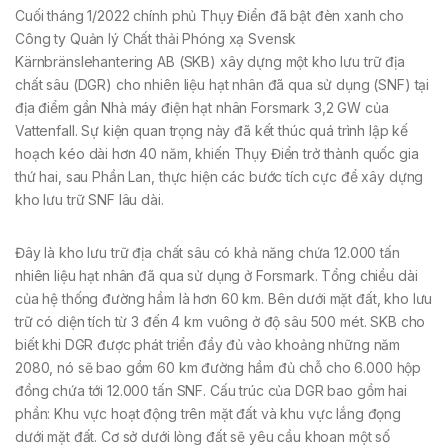
Cuối tháng 1/2022 chính phủ Thụy Điển đã bật đèn xanh cho
Công ty Quản lý Chất thải Phóng xạ Svensk
Kärnbränslehantering AB (SKB) xây dựng một kho lưu trữ địa
chất sâu (DGR) cho nhiên liệu hạt nhân đã qua sử dụng (SNF) tại
địa điểm gần Nhà máy điện hạt nhân Forsmark 3,2 GW của
Vattenfall. Sự kiện quan trọng này đã kết thúc quá trình lập kế
hoạch kéo dài hơn 40 năm, khiến Thụy Điển trở thành quốc gia
thứ hai, sau Phần Lan, thực hiện các bước tích cực để xây dựng
kho lưu trữ SNF lâu dài.
Đây là kho lưu trữ địa chất sâu có khả năng chứa 12.000 tấn
nhiên liệu hạt nhân đã qua sử dụng ở Forsmark. Tổng chiều dài
của hệ thống đường hầm là hơn 60 km. Bên dưới mặt đất, kho lưu
trữ có diện tích từ 3 đến 4 km vuông ở độ sâu 500 mét. SKB cho
biết khi DGR được phát triển đầy đủ vào khoảng những năm
2080, nó sẽ bao gồm 60 km đường hầm đủ chỗ cho 6.000 hộp
đồng chứa tới 12.000 tấn SNF. Cấu trúc của DGR bao gồm hai
phần: Khu vực hoạt động trên mặt đất và khu vực lắng đọng
dưới mặt đất. Cơ sở dưới lòng đất sẽ yêu cầu khoan một số