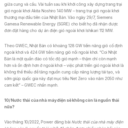
giữa cung và cầu. Vài tuần sau khi khởi công xây dựng trang trại
gió ngoài khơi Akita Noshiro 140 MW – trang trại gió ngoài khơi
thương mại đầu tiên của Nhật Bản. Vào ngày 29/7, Siemens
Gamesa Renewable Energy (SGRE) cho biết họ đã nhận được
đơn đặt hàng cho dự án điện gió ngoài khơi Ishikari 112 MW.
Theo GWEC, Nhật Bản có khoảng 128 GW tiềm năng gió cố định
ngoài khơi và 424 GW tiềm năng gió nổi ngoài khơi. “Coi Nhật
Bản là một quần đảo có tốc độ gió mạnh – thậm chí còn mạnh
hơn và ổn định hơn ở ngoài khơi – việc phát triển gió ngoài khơi là
không thể thiếu để tăng nguồn cung cấp năng lượng tái tạo, và
sớm giúp quốc gia này đạt mục tiêu Net Zero vào năm 2050 như
cam kết” – GWEC nhấn mạnh.
10/ Nước thải của nhà máy điện sẽ không còn là nguồn thải
nữa?
Vào tháng 10/2022, Power đăng bài
Nước thải của nhà máy điện