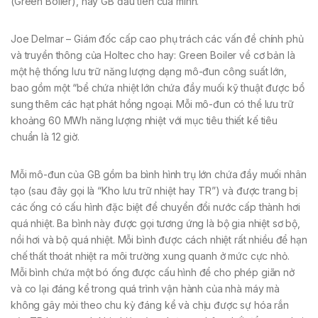
(Green Boiler), hay GB đầu tiên của mình.
Joe Delmar – Giám đốc cấp cao phụ trách các vấn đề chính phủ
và truyền thông của Holtec cho hay: Green Boiler về cơ bản là
một hệ thống lưu trữ năng lượng dạng mô-đun công suất lớn,
bao gồm một “bể chứa nhiệt lớn chứa đầy muối kỹ thuật được bổ
sung thêm các hạt phát hồng ngoại. Mỗi mô-đun có thể lưu trữ
khoảng 60 MWh năng lượng nhiệt với mục tiêu thiết kế tiêu
chuẩn là 12 giờ.
Mỗi mô-đun của GB gồm ba bình hình trụ lớn chứa đầy muối nhân
tạo (sau đây gọi là “Kho lưu trữ nhiệt hay TR”) và được trang bị
các ống có cấu hình đặc biệt để chuyển đổi nước cấp thành hơi
quá nhiệt. Ba bình này được gọi tương ứng là bộ gia nhiệt sơ bộ,
nồi hơi và bộ quá nhiệt. Mỗi bình được cách nhiệt rất nhiều để hạn
chế thất thoát nhiệt ra môi trường xung quanh ở mức cực nhỏ.
Mỗi bình chứa một bó ống được cấu hình để cho phép giãn nở
và co lại đáng kể trong quá trình vận hành của nhà máy mà
không gây mỏi theo chu kỳ đáng kể và chịu được sự hóa rắn