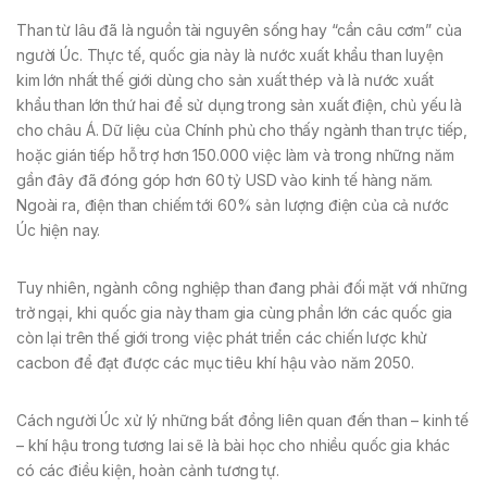
Than từ lâu đã là nguồn tài nguyên sống hay “cần câu cơm” của
người Úc. Thực tế, quốc gia này là nước xuất khẩu than luyện
kim lớn nhất thế giới dùng cho sản xuất thép và là nước xuất
khẩu than lớn thứ hai để sử dụng trong sản xuất điện, chủ yếu là
cho châu Á. Dữ liệu của Chính phủ cho thấy ngành than trực tiếp,
hoặc gián tiếp hỗ trợ hơn 150.000 việc làm và trong những năm
gần đây đã đóng góp hơn 60 tỷ USD vào kinh tế hàng năm.
Ngoài ra, điện than chiếm tới 60% sản lượng điện của cả nước
Úc hiện nay.
Tuy nhiên, ngành công nghiệp than đang phải đối mặt với những
trở ngại, khi quốc gia này tham gia cùng phần lớn các quốc gia
còn lại trên thế giới trong việc phát triển các chiến lược khử
cacbon để đạt được các mục tiêu khí hậu vào năm 2050.
Cách người Úc xử lý những bất đồng liên quan đến than – kinh tế
– khí hậu trong tương lai sẽ là bài học cho nhiều quốc gia khác
có các điều kiện, hoàn cảnh tương tự.