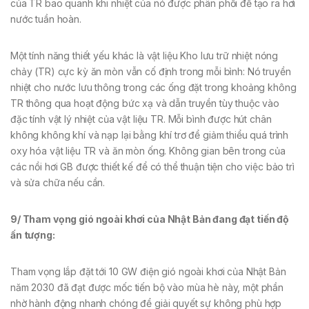
của TR bao quanh khi nhiệt của nó được phân phối để tạo ra hơi
nước tuần hoàn.
Một tính năng thiết yếu khác là vật liệu Kho lưu trữ nhiệt nóng
chảy (TR) cực kỳ ăn mòn vẫn cố định trong mỗi bình: Nó truyền
nhiệt cho nước lưu thông trong các ống đặt trong khoảng không
TR thông qua hoạt động bức xạ và dẫn truyền tùy thuộc vào
đặc tính vật lý nhiệt của vật liệu TR. Mỗi bình được hút chân
không không khí và nạp lại bằng khí trơ để giảm thiểu quá trình
oxy hóa vật liệu TR và ăn mòn ống. Không gian bên trong của
các nồi hơi GB được thiết kế để có thể thuận tiện cho việc bảo trì
và sửa chữa nếu cần.
9/ Tham vọng gió ngoài khơi của Nhật Bản đang đạt tiến độ
ấn tượng
:
Tham vọng lắp đặt tới 10 GW điện gió ngoài khơi của Nhật Bản
năm 2030 đã đạt được mốc tiến bộ vào mùa hè này, một phần
nhờ hành động nhanh chóng để giải quyết sự không phù hợp