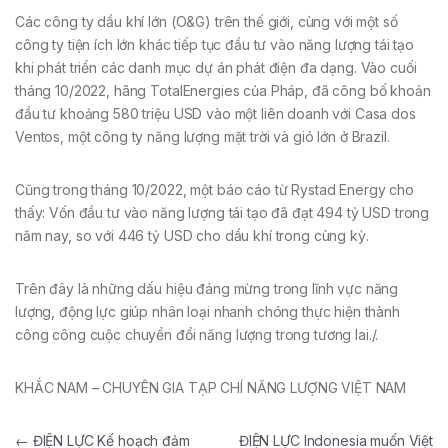
Các công ty dầu khí lớn (O&G) trên thế giới, cùng với một số
công ty tiện ích lớn khác tiếp tục đầu tư vào năng lượng tái tạo
khi phát triển các danh mục dự án phát điện đa dạng. Vào cuối
tháng 10/2022, hãng TotalEnergies của Pháp, đã công bố khoản
đầu tư khoảng 580 triệu USD vào một liên doanh với Casa dos
Ventos, một công ty năng lượng mặt trời và gió lớn ở Brazil.
Cũng trong tháng 10/2022, một báo cáo từ Rystad Energy cho
thấy: Vốn đầu tư vào năng lượng tái tạo đã đạt 494 tỷ USD trong
năm nay, so với 446 tỷ USD cho dầu khí trong cùng kỳ.
Trên đây là những dấu hiệu đáng mừng trong lĩnh vực năng
lượng, động lực giúp nhân loại nhanh chóng thực hiện thành
công công cuộc chuyển đổi năng lượng trong tương lai./.
KHẮC NAM – CHUYÊN GIA TẠP CHÍ NĂNG LƯỢNG VIỆT NAM
Điều hướng bài viết
←
ĐIỆN LỰC Kế hoạch đảm
ĐIỆN LỰC Indonesia muốn Việt