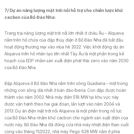
7/ Dự án năng lượng mặt trời nổi hỗ trợ cho chiến lược khử
cacbon của Bồ Đào Nha
:
Trang trại năng lượng mặt trời nổi lớn nhất ở châu Âu – Alqueva
nằm trên hồ chứa của đập thủy điện ở Bồ Đào Nha đã bắt đầu
hoạt động thương mại vào mùa hè 2022. Việc khởi động dự án
Alqueva trên hồ nhân tạo lớn nhất Tây Âu là một phần trong kế
hoạch của EDP nhằm sản xuất điện phát thải zero vào năm 2030
của Bồ Đào Nha.
Đập Alqueva ở Bồ Đào Nha nằm trên sông Guadiana – một trong
những con sông dài nhất ở bán đảo Iberia. Con đập được hoàn
thành vào năm 2002. Nhà máy điện 518 MW tại khu vực này
được vận hành theo hai giai đoạn, lần lượt vào năm 2004 và
2013. Dự án điện mặt trời nổi Alqueva là một phần trong nỗ lực
của Bồ Đào Nha nhằm khử cacbon cho ngành sản xuất điện của
nước này. Bồ Đào Nha đã đóng cửa nhà máy nhiệt điện than cuối
cùng vào tháng 11/2022, nhà máy Pego 628 MW nằm ở phía