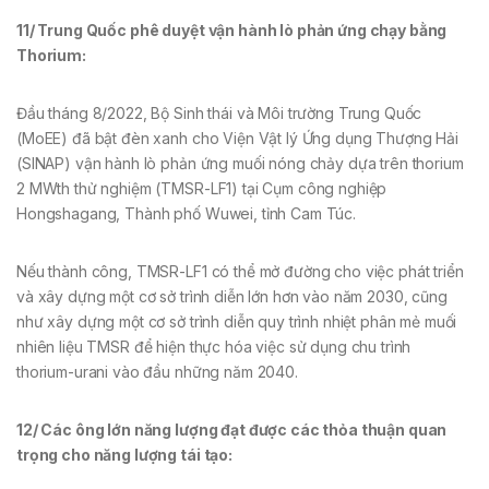
11/ Trung Quốc phê duyệt vận hành lò phản ứng chạy bằng
Thorium
:
Đầu tháng 8/2022, Bộ Sinh thái và Môi trường Trung Quốc
(MoEE) đã bật đèn xanh cho Viện Vật lý Ứng dụng Thượng Hải
(SINAP) vận hành lò phản ứng muối nóng chảy dựa trên thorium
2 MWth thử nghiệm (TMSR-LF1) tại Cụm công nghiệp
Hongshagang, Thành phố Wuwei, tỉnh Cam Túc.
Nếu thành công, TMSR-LF1 có thể mở đường cho việc phát triển
và xây dựng một cơ sở trình diễn lớn hơn vào năm 2030, cũng
như xây dựng một cơ sở trình diễn quy trình nhiệt phân mẻ muối
nhiên liệu TMSR để hiện thực hóa việc sử dụng chu trình
thorium-urani vào đầu những năm 2040.
12/ Các ông lớn năng lượng đạt được các thỏa thuận quan
trọng cho năng lượng tái tạo
: