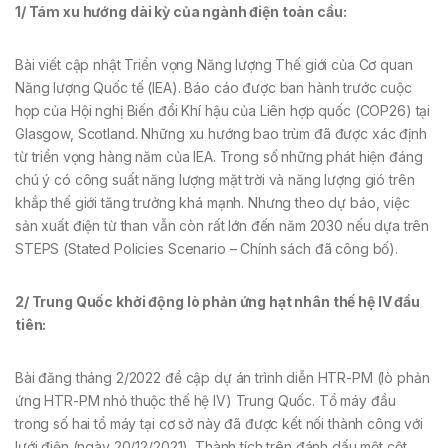
1
/
Tám xu hướng dài kỳ của ngành điện toàn cầu
:
Bài viết cập nhật Triển vọng Năng lượng Thế giới của Cơ quan
Năng lượng Quốc tế (IEA). Báo cáo được ban hành trước cuộc
họp của Hội nghị Biến đổi Khí hậu của Liên hợp quốc (COP26) tại
Glasgow, Scotland. Những xu hướng bao trùm đã được xác định
từ triển vọng hàng năm của IEA. Trong số những phát hiện đáng
chú ý có công suất năng lượng mặt trời và năng lượng gió trên
khắp thế giới tăng trưởng khá mạnh. Nhưng theo dự báo, việc
sản xuất điện từ than vẫn còn rất lớn đến năm 2030 nếu dựa trên
STEPS (Stated Policies Scenario – Chính sách đã công bố).
2
/
Trung Quốc khởi động lò phản ứng hạt nhân thế hệ IV đầu
tiên
:
Bài đăng tháng 2/2022 đề cập dự án trình diễn HTR-PM (lò phản
ứng HTR-PM nhỏ thuộc thế hệ IV) Trung Quốc. Tổ máy đầu
trong số hai tổ máy tại cơ sở này đã được kết nối thành công với
lưới điện (ngày 20/12/2021). Thành tích trên đánh dấu một cột