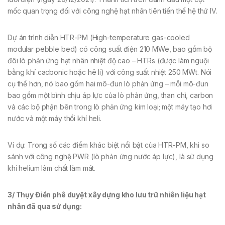
mốc quan trọng đối với công nghệ hạt nhân tiên tiến thế hệ thứ IV.
Dự án trình diễn HTR-PM (High-temperature gas-cooled
modular pebble bed) có công suất điện 210 MWe, bao gồm bộ
đôi lò phản ứng hạt nhân nhiệt độ cao – HTRs (được làm nguội
bằng khí cacbonic hoặc hê li) với công suất nhiệt 250 MWt. Nói
cụ thể hơn, nó bao gồm hai mô-đun lò phản ứng – mỗi mô-đun
bao gồm một bình chịu áp lực của lò phản ứng, than chì, carbon
và các bộ phận bên trong lò phản ứng kim loại; một máy tạo hơi
nước và một máy thổi khí heli.
Ví dụ: Trong số các điểm khác biệt nổi bật của HTR-PM, khi so
sánh với công nghệ PWR (lò phản ứng nước áp lực), là sử dụng
khí helium làm chất làm mát.
3/ Thụy Điển phê duyệt xây dựng kho lưu trữ nhiên liệu hạt
nhân đã qua sử dụng
: