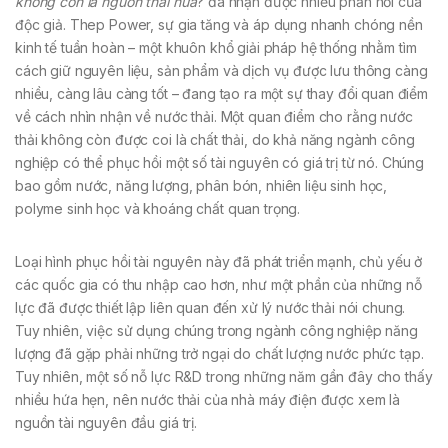
không còn là nguồn thải nữa
? đã nhận được nhiều phản hồi của
độc giả. Thep Power, sự gia tăng và áp dụng nhanh chóng nền
kinh tế tuần hoàn – một khuôn khổ giải pháp hệ thống nhằm tìm
cách giữ nguyên liệu, sản phẩm và dịch vụ được lưu thông càng
nhiều, càng lâu càng tốt – đang tạo ra một sự thay đổi quan điểm
về cách nhìn nhận về nước thải. Một quan điểm cho rằng nước
thải không còn được coi là chất thải, do khả năng ngành công
nghiệp có thể phục hồi một số tài nguyên có giá trị từ nó. Chúng
bao gồm nước, năng lượng, phân bón, nhiên liệu sinh học,
polyme sinh học và khoáng chất quan trọng.
Loại hình phục hồi tài nguyên này đã phát triển mạnh, chủ yếu ở
các quốc gia có thu nhập cao hơn, như một phần của những nỗ
lực đã được thiết lập liên quan đến xử lý nước thải nói chung.
Tuy nhiên, việc sử dụng chúng trong ngành công nghiệp năng
lượng đã gặp phải những trở ngại do chất lượng nước phức tạp.
Tuy nhiên, một số nỗ lực R&D trong những năm gần đây cho thấy
nhiều hứa hẹn, nên nước thải của nhà máy điện được xem là
nguồn tài nguyên đầu giá trị.