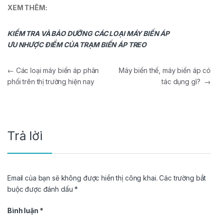
XEM THÊM:
KIỂM TRA VÀ BẢO DƯỠNG CÁC LOẠI MÁY BIẾN ÁP
ƯU NHƯỢC ĐIỂM CỦA TRẠM BIẾN ÁP TREO
Điều hướng bài viết
←
Các loại máy biến áp phân
Máy biến thế, máy biến áp có
phối trên thị trường hiện nay
tác dụng gì?
→
Trả lời
Email của bạn sẽ không được hiển thị công khai.
Các trường bắt
buộc được đánh dấu
*
Bình luận
*