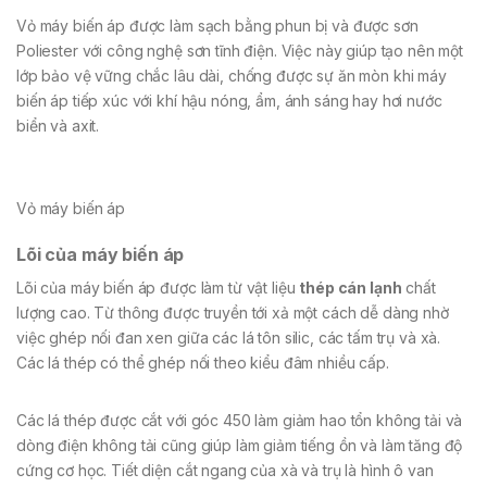
Vỏ máy biến áp được làm sạch bằng phun bị và được sơn
Poliester với công nghệ sơn tĩnh điện. Việc này giúp tạo nên một
lớp bảo vệ vững chắc lâu dài, chống được sự ăn mòn khi máy
biến áp tiếp xúc với khí hậu nóng, ẩm, ánh sáng hay hơi nước
biển và axit.
Vỏ máy biến áp
Lõi của máy biến áp
Lõi của máy biến áp được làm từ vật liệu
thép cán lạnh
chất
lượng cao. Từ thông được truyền tới xả một cách dễ dàng nhờ
việc ghép nối đan xen giữa các lá tôn silic, các tấm trụ và xà.
Các lá thép có thể ghép nối theo kiểu đâm nhiều cấp.
Các lá thép được cắt với góc 450 làm giảm hao tổn không tải và
dòng điện không tải cũng giúp làm giảm tiếng ồn và làm tăng độ
cứng cơ học. Tiết diện cắt ngang của xà và trụ là hình ô van