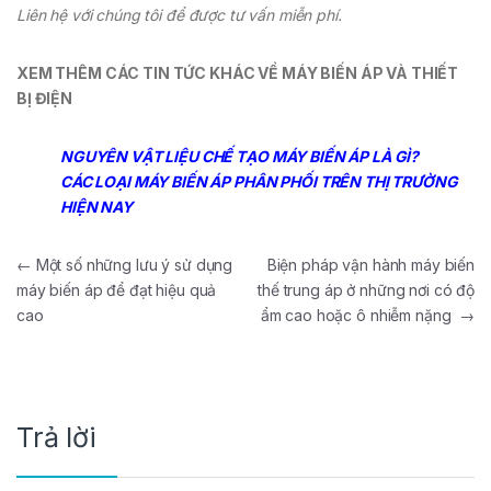
Liên hệ với chúng tôi để được tư vấn miễn phí.
XEM THÊM CÁC TIN TỨC KHÁC VỀ MÁY BIẾN ÁP VÀ THIẾT
BỊ ĐIỆN
NGUYÊN VẬT LIỆU CHẾ TẠO MÁY BIẾN ÁP LÀ GÌ?
CÁC LOẠI MÁY BIẾN ÁP PHÂN PHỐI TRÊN THỊ TRƯỜNG
HIỆN NAY
Điều hướng bài viết
←
Một số những lưu ý sử dụng
Biện pháp vận hành máy biến
máy biến áp để đạt hiệu quả
thế trung áp ở những nơi có độ
cao
ẩm cao hoặc ô nhiễm nặng
→
Trả lời