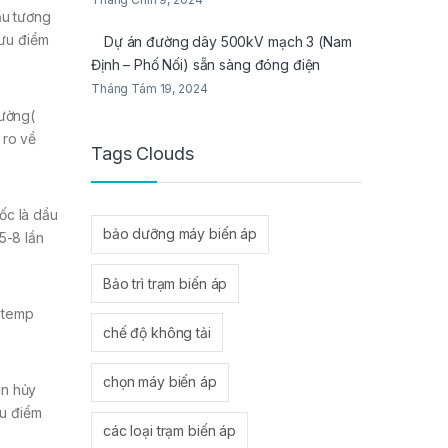
ậu tương
 ưu điểm
Dự án đường dây 500kV mạch 3 (Nam
Định – Phố Nối) sẵn sàng đóng điện
Tháng Tám 19, 2024
hường(
 ro về
Tags Clouds
ốc là dầu
bảo dưỡng máy biến áp
5-8 lần
Bảo trì trạm biến áp
otemp
chế độ không tải
chọn máy biến áp
ân hủy
ưu điểm
các loại trạm biến áp