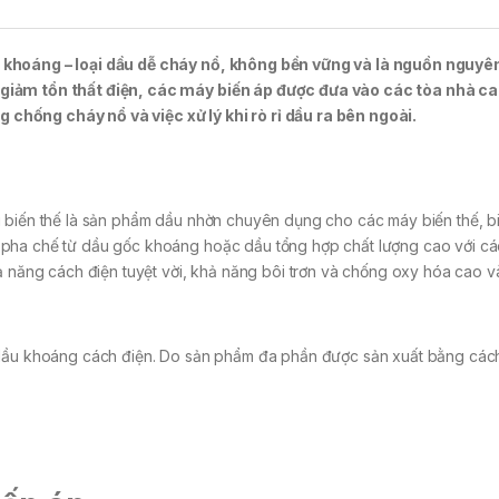
 khoáng – loại dầu dễ cháy nổ, không bền vững và là nguồn nguyên
giảm tổn thất điện, các máy biến áp được đưa vào các tòa nhà ca
hống cháy nổ và việc xử lý khi rò rỉ dầu ra bên ngoài.
 biến thế là sản phẩm dầu nhờn chuyên dụng cho các máy biến thế, bi
 pha chế từ dầu gốc khoáng hoặc dầu tổng hợp chất lượng cao với cá
ả năng cách điện tuyệt vời, khả năng bôi trơn và chống oxy hóa cao v
à dầu khoáng cách điện. Do sản phẩm đa phần được sản xuất bằng cá