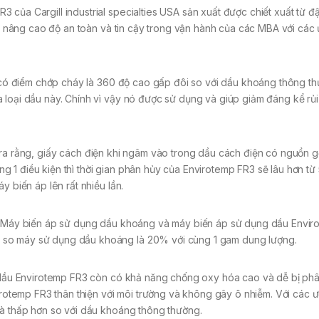
của Cargill industrial specialties USA sản xuất được chiết xuất từ đ
hằm nâng cao độ an toàn và tin cậy trong vận hành của các MBA với các
ó điểm chớp cháy là 360 độ cao gấp đôi so với dầu khoáng thông t
 loại dầu này. Chính vì vậy nó được sử dụng và giúp giảm đáng kể rủi
 ra rằng, giấy cách điện khi ngâm vào trong dầu cách điện có nguồn g
1 điều kiện thì thời gian phân hủy của Envirotemp FR3 sẽ lâu hơn từ 
y biến áp lên rất nhiều lần.
ủa Máy biến áp sử dụng dầu khoáng và máy biến áp sử dụng dầu Envir
 so máy sử dụng dầu khoáng là 20% với cùng 1 gam dung lượng.
hì dầu Envirotemp FR3 còn có khả năng chống oxy hóa cao và dễ bị ph
virotemp FR3 thân thiện với môi trường và không gây ô nhiễm. Với các 
là thấp hơn so với dầu khoáng thông thường.