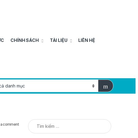
ỨC
CHÍNH SÁCH
TÀI LIỆU
LIÊN HỆ
Tìm kiếm cho:
 a comment