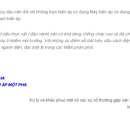
ủy dầu nên đối với những trạm biến áp sử dụng Máy biến áp có dung
rạm biến áp.
ừ dầu thực vật ( đậu nành) nên có khả năng chống cháy cao và đã c
gây ô nhiễm môi trường. Với những ưu điểm nổi bật trên, dầu cách điệ
ngành điện, đặc biệt là trong các MBA phân phối.
HA
N ÁP MỘT PHA
Xử lý và khắc phục một số các sự cố thường gặp vận
b