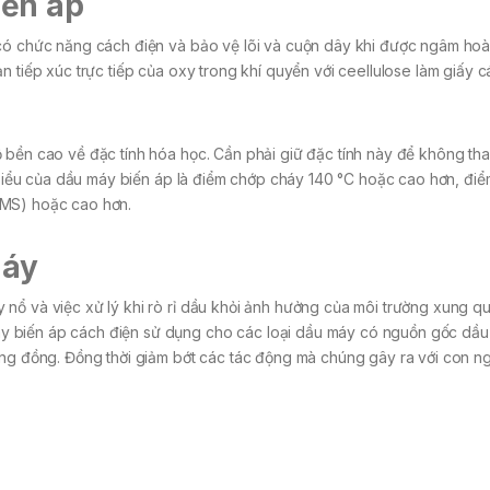
iến áp
 có chức năng cách điện và bảo vệ lõi và cuộn dây khi được ngâm hoà
n tiếp xúc trực tiếp của oxy trong khí quyển với ceellulose làm giấy c
 bền cao về đặc tính hóa học. Cần phải giữ đặc tính này để không tha
u biểu của dầu máy biến áp là điểm chớp cháy 140 °C hoặc cao hơn, điể
RMS) hoặc cao hơn.
háy
nổ và việc xử lý khi rò rỉ dầu khỏi ảnh hưởng của môi trường xung q
y biến áp cách điện sử dụng cho các loại dầu máy có nguồn gốc dầ
ộng đồng. Đồng thời giảm bớt các tác động mà chúng gây ra với con n