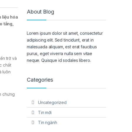
About Blog
 liệu hóa
o tầng,
Lorem ipsum dolor sit amet, consectetur
adipiscing elit. Sed tincidunt, erat in
malesuada aliquam, est erat faucibus
purus, eget viverra nulla sem vitae
ến trở và
neque. Quisque id sodales libero.
c chất
à luôn
Categories
ch chưng
Uncategorized
Tin mới
Tin ngành