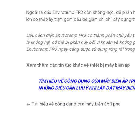
Ngoài ra dầu Envirotemp FR3 còn không đọc, dễ phân h
lớn có thể xây trạm gom dầu để giảm chi phí xây dựng t
Dầu cách điện Envirotemp FR3 có thành phần chủ yếu t
là không hại, có thể bị phân hủy bởi vi khuẩn và không 
Envirotemp FR3 ngày càng được sử dụng rộng rãi trong 
Xem thêm các tin tức khác về thiết bị máy biến áp
TÌM HIỂU VỀ CÔNG DỤNG CỦA MÁY BIẾN ÁP 1 P
NHỮNG ĐIỀU CẦN LƯU Ý KHI LẮP ĐẶT MÁY BIẾ
Điều hướng bài viết
←
Tìm hiểu về công dụng của máy biến áp 1 pha