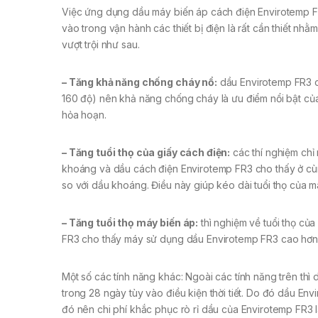
Việc ứng dụng dầu máy biến áp cách điện Envirotemp FR3 
vào trong vận hành các thiết bị điện là rất cần thiết n
vượt trội như sau.
– Tăng khả năng chống cháy nổ:
dầu Envirotemp FR3 c
160 độ) nên khả năng chống cháy là ưu điểm nổi bật của
hỏa hoạn.
– Tăng tuổi thọ của giấy cách điện:
các thí nghiệm chỉ
khoáng và dầu cách điện Envirotemp FR3 cho thấy ở cùng 
so với dầu khoáng. Điều này giúp kéo dài tuổi thọ của má
– Tăng tuổi thọ máy biến áp:
thì nghiệm về tuổi thọ c
FR3 cho thấy máy sử dụng dầu Envirotemp FR3 cao hơn
Một số các tính năng khác: Ngoài các tính năng trên t
trong 28 ngày tùy vào điều kiện thời tiết. Do đó dầu En
đó nên chi phí khắc phục rò rỉ dầu của Envirotemp FR3 